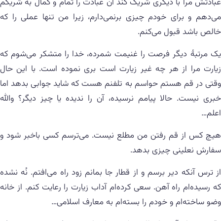
عبادتش مرا با ديگرى شريک كند آن عبادت را تمام و کمال به شريکم
مى‌دهم و برای خودم چیزی برنمى‌دارم، زيرا من تنها عملى را كه
خالص باشد قبول می‌کنم.
یک مرتبهٔ دیگر فرصت را غنیمت شمرده، خدا را متشکر می‌شوم که
زیارت مرا از هر چه غیر زیارت است بری نموده است. با این حال
وقتی در قم هستم حواسم به تلفنم هست که شاید جوابی بدهد اما
خبری نیست. حالا پیامم نرسیده، آن را ندیده یا چیز دیگر؟ والله
اعلم…
هیچ کس از قم رفتن من مطلع نیست. می‌ترسم کسی باخبر شود و
سفارش نعلینی چیزی بدهد.
از ترس آنکه دیر برسم و از قطار جا بمانم زود راه می‌افتم. نُه نشده
که رسیده‌ام راه آهن. سعی کرده‌ام آداب زیارت را رعایت کنم. از خانه
وضو ساخته‌ام و خودم را بسته‌ام به معارف اسلامی…