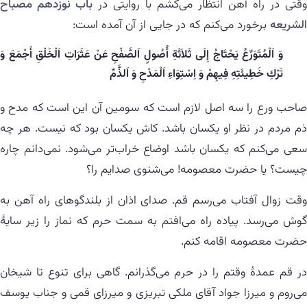
وقتی در راه آهن انتظار می‌کشم با روایتی در
باب نوزدهم مصباح
الشریعه
برخورد می‌کنم که در جایی از آن آمده است:
وَ اَلْمُتَوَرِّعُ يَحْتَاجُ إِلَى ثَلاَثَةِ أُصُولٍ اَلصَّفْحِ عَنْ عَثَرَاتِ اَلْخَلْقِ أَجْمَعَ وَ
تَرْكِ خَطِيئَتِهِ فِيهِمْ وَ اِسْتِوَاءِ اَلْمَدْحِ وَ اَلذَّمِّ
صاحب ورع را سه اصل لازم است که سومین آن این است که مدح و
ذم مردم در نظر او یکسان باشد. کاش یکسان بود که نیست. هر چه
سعی می‌کنم که یکسان باشد اوضاع خراب‌تر می‌شود. نمی‌دانم چاره
چیست؟ یا حضرت معصومه! می‌شنوی صدایم را؟
وقت زوال آفتاب می‌رسم قم. صدای اذان از بلندگوهای راه‌ آهن به
گوش می‌رسد. پیاده راه می‌افتم به سمت حرم که نماز را زیر سایهٔ
حضرت معصومه اقامه کنم.
در قم عمدهٔ وقتم را در حرم می‌گذرانم. گاهی برای تنوع تا شیخان
می‌روم و میرزا جواد آقای ملکی تبریزی و میرزای قمی و جناب یوسف