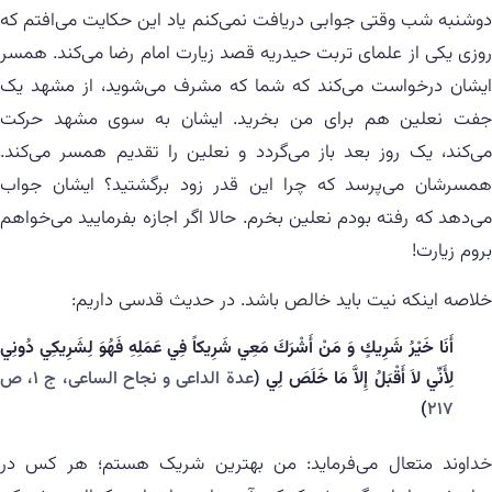
دوشنبه شب وقتی جوابی دریافت نمی‌کنم یاد این حکایت می‌افتم که
روزی یکی از علمای تربت حیدریه قصد زیارت امام رضا می‌کند. همسر
ایشان درخواست می‌کند که شما که مشرف می‌شوید، از مشهد یک
جفت نعلین هم برای من بخرید. ایشان به سوی مشهد حرکت
می‌کند، یک روز بعد باز می‌گردد و نعلین را تقدیم همسر می‌کند.
همسرشان می‌پرسد که چرا این قدر زود برگشتید؟ ایشان جواب
می‌دهد که رفته بودم نعلین بخرم. حالا اگر اجازه بفرمایید می‌خواهم
بروم زیارت!
خلاصه اینکه نیت باید خالص باشد. در حدیث قدسی داریم:
أَنَا خَيْرُ شَرِيكٍ وَ مَنْ أَشْرَكَ مَعِي شَرِيكاً فِي عَمَلِهِ فَهُوَ لِشَرِيكِي دُونِي
لِأَنِّي لاَ أَقْبَلُ إِلاَّ مَا خَلَصَ لِي (
عدة‌ الداعی و نجاح الساعی، ج ۱، ص
)
۲۱۷
خداوند متعال می‌فرماید: من بهترین شريک هستم؛ هر كس در