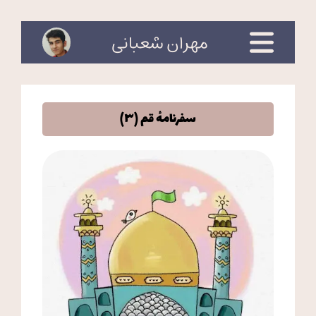
مهران شعبانی
سفرنامهٔ قم (۳)