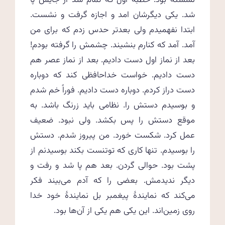
نشسته بود. خطبهٔ اول که تمام شد از جایش پا
شد. یکی دیگرشان امد و اجازه گرفت و نشست.
ابتدا نفهمیدم ولی بعدتر حدس زدم که برای من
آمد. آمد که کنارم بنشیند. چشمش را گرفته بودم!
بعد از نماز اول دست دادیم. بعد از نماز عصر هم
دست دادیم. خواست خداحافظی کند که دوباره
دست دراز کردم. دوباره دست دادیم. فوراً خم شدم
و بوسیدم دستش را. نظامی باید زرنگ باشد. به
موقع دستش را پس بکشد. ولی نبود. ضعیف
عمل کرد. شکست خورد. من پیروز شدم. دستش
را بوسیدم. تنها کاری که توتنست بکند بوسیدنم از
پشت بود. حوالی گردن. بعد هم پا شد و رفت و
دیگر ندیدمش. بعضی را که آدم می‌بیند فکر
می‌کند که نمایندهٔ پیغمبر بل نمایندهٔ خود خدا
روی زمین‌اند. این یکی هم یکی از آن‌ها بود.